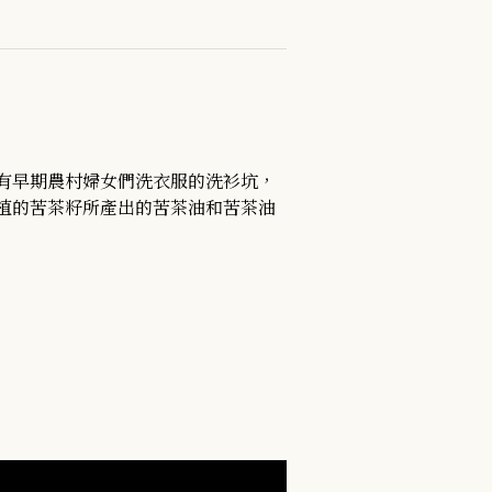
有早期農村婦女們洗衣服的洗衫坑，
植的苦茶籽所產出的苦茶油和苦茶油